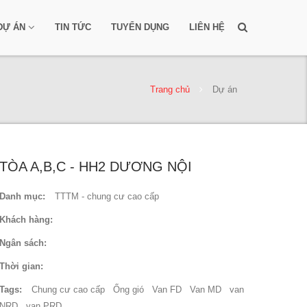
DỰ ÁN
TIN TỨC
TUYỂN DỤNG
LIÊN HỆ
Trang chủ
Dự án
TÒA A,B,C - HH2 DƯƠNG NỘI
Danh mục:
TTTM - chung cư cao cấp
Khách hàng:
Ngân sách:
Thời gian:
Tags:
Chung cư cao cấp
Ống gió
Van FD
Van MD
van
NRD
van PRD