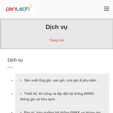
Tog
nav
Dịch vụ
Trang chủ
Dịch vụ
Sản xuất ống gió, van gió, cửa gió & phụ kiện
Thiết kế, thi công và lắp đặt hệ thống ĐHKK,
thông gió và Kho lạnh
Bảo trì, bảo dưỡng hệ thống ĐHKK và thông gió