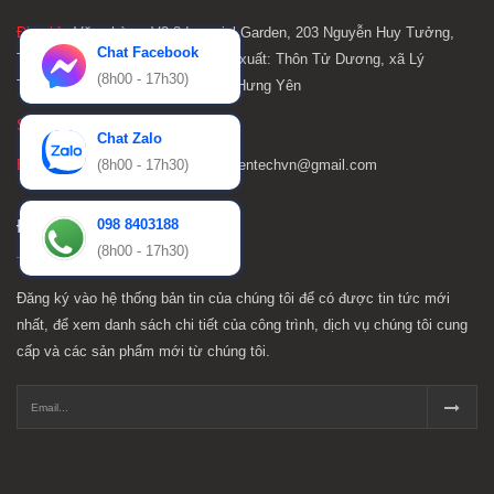
Địa chỉ :
Văn phòng: V3.8 Imperial Garden, 203 Nguyễn Huy Tưởng,
Chat Facebook
Thanh Xuân, Hà Nội Nhà máy sản xuất: Thôn Tử Dương, xã Lý
(8h00 - 17h30)
Thường Kiệt, huyện Yên Mỹ, tỉnh Hưng Yên
SĐT :
098 840 3188
Chat Zalo
Email :
Pentech@pentechvn.vn; Pentechvn@gmail.com
(8h00 - 17h30)
Đăng ký nhận tin
098 8403188
(8h00 - 17h30)
Đăng ký vào hệ thống bản tin của chúng tôi để có được tin tức mới
nhất, để xem danh sách chi tiết của công trình, dịch vụ chúng tôi cung
cấp và các sản phẩm mới từ chúng tôi.